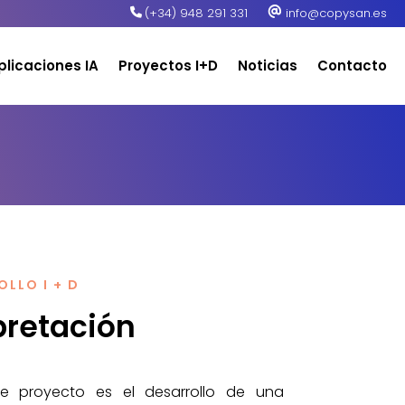
(+34) 948 291 331
info@copysan.es
plicaciones IA
Proyectos I+D
Noticias
Contacto
LLO I + D
pretación
nte proyecto es el desarrollo de una