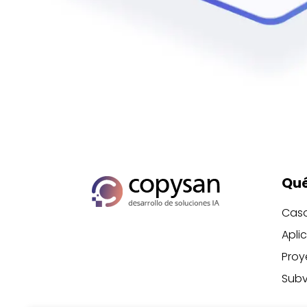
Qué
Caso
Apli
Proy
Subv