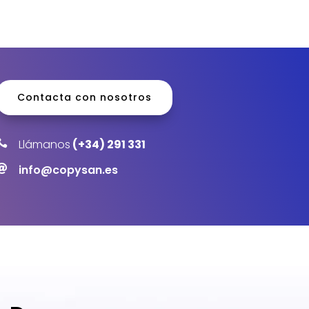
Contacta con nosotros
Llámanos
(+34) 291 331

info@copysan.es
