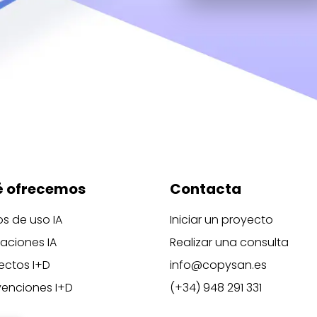
 ofrecemos
Contacta
s de uso IA
Iniciar un proyecto
caciones IA
Realizar una consulta
ectos I+D
info@copysan.es
enciones I+D
(+34) 948 291 331