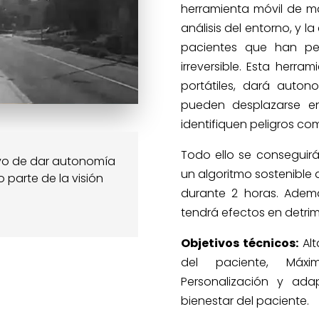
herramienta móvil de má
análisis del entorno, y 
pacientes que han pe
irreversible. Esta herr
portátiles, dará auto
pueden desplazarse en
identifiquen peligros c
Todo ello se conseguirá
tivo de dar autonomía
un algoritmo sostenible 
 parte de la visión
durante 2 horas. Adem
tendrá efectos en detrim
Objetivos técnicos:
Alt
del paciente, Máxi
Personalización y ada
bienestar del paciente.